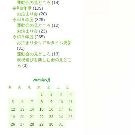
運動会の見どころ
(14)
令和8年度
(109)
お泊まり会
(20)
令和５年度
(329)
運動会の見どころ
(12)
お泊まり会
(23)
令和６年度
(265)
お泊まり会リアルタイム更新
(31)
運動会の見どころ
(13)
表現遊びを楽しむ会の見どこ
ろ
(3)
2025年5月
月
火
水
木
金
土
日
1
2
3
4
5
6
7
8
9
10
11
12
13
14
15
16
17
18
に
19
20
21
22
23
24
25
26
27
28
29
30
31