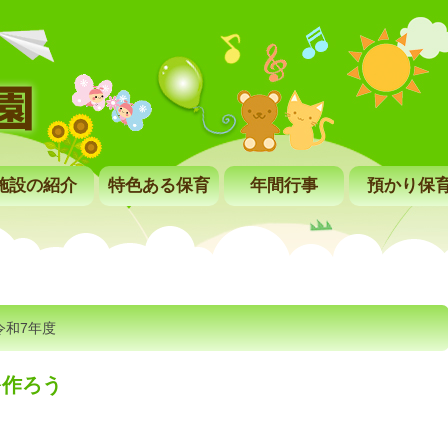
施設の紹介
特色ある保育
年間行事
預かり保
令和7年度
を作ろう