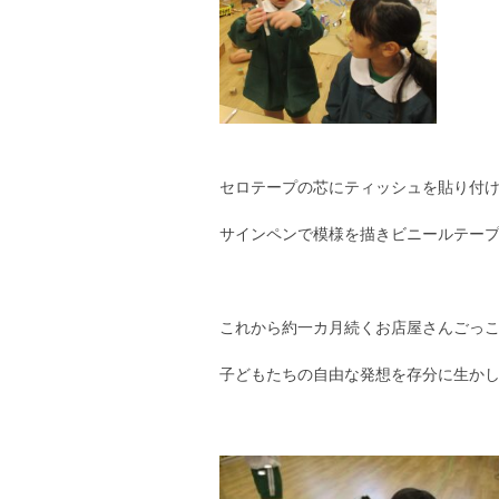
セロテープの芯にティッシュを貼り付
サインペンで模様を描きビニールテー
これから約一カ月続くお店屋さんごっ
子どもたちの自由な発想を存分に生か