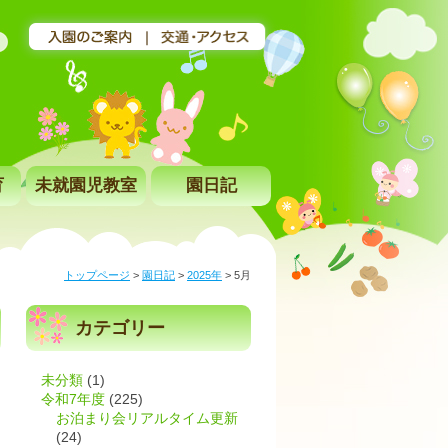
育
未就園児教室
園日記
トップページ
>
園日記
>
2025年
>
5月
カテゴリー
未分類
(1)
令和7年度
(225)
お泊まり会リアルタイム更新
(24)