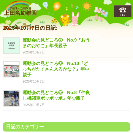
上田名(うえだな)幼稚園
2025年10月7日の日記:
運動会の見どころ⑦ No.9『おう
まのおやこ』年長親子
2025年10月7日
運動会の見どころ⑥ No.10『ど
っちがたくさん入るかな？』年中
親子
2025年10月7日
運動会の見どころ⑤ No.8『仲良
し機関車ポッポッポ』年少親子
2025年10月7日
日記のカテゴリー