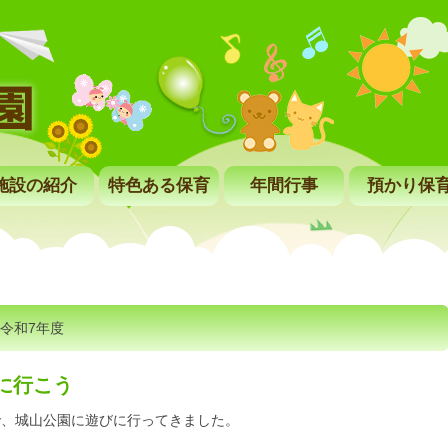
施設の紹介
特色ある保育
年間行事
預かり保
令和7年度
園に行こう
で、城山公園に遊びに行ってきました。