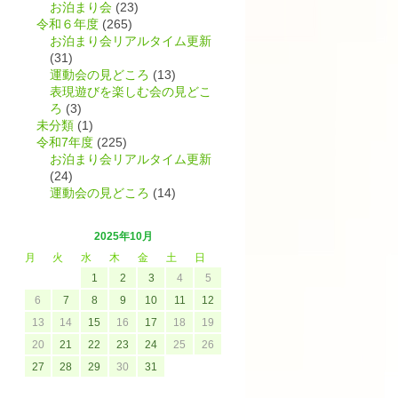
お泊まり会
(23)
令和６年度
(265)
お泊まり会リアルタイム更新
(31)
運動会の見どころ
(13)
表現遊びを楽しむ会の見どこ
ろ
(3)
未分類
(1)
令和7年度
(225)
お泊まり会リアルタイム更新
(24)
運動会の見どころ
(14)
2025年10月
月
火
水
木
金
土
日
1
2
3
4
5
6
7
8
9
10
11
12
13
14
15
16
17
18
19
20
21
22
23
24
25
26
27
28
29
30
31