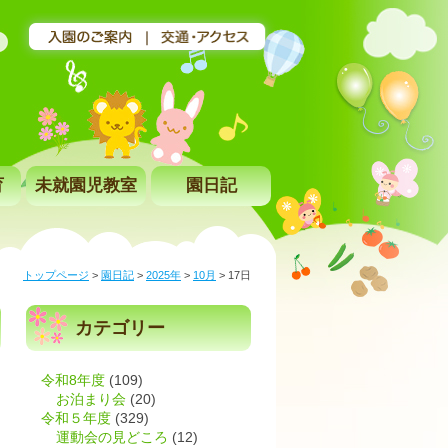
育
未就園児教室
園日記
トップページ
>
園日記
>
2025年
>
10月
>
17日
カテゴリー
令和8年度
(109)
お泊まり会
(20)
令和５年度
(329)
運動会の見どころ
(12)