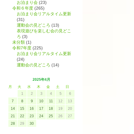
お泊まり会
(23)
令和６年度
(265)
お泊まり会リアルタイム更新
(31)
運動会の見どころ
(13)
表現遊びを楽しむ会の見どこ
ろ
(3)
未分類
(1)
令和7年度
(225)
お泊まり会リアルタイム更新
(24)
運動会の見どころ
(14)
2025年4月
月
火
水
木
金
土
日
え
1
2
3
4
5
6
7
8
9
10
11
12
13
14
15
16
17
18
19
20
21
22
23
24
25
26
27
28
29
30