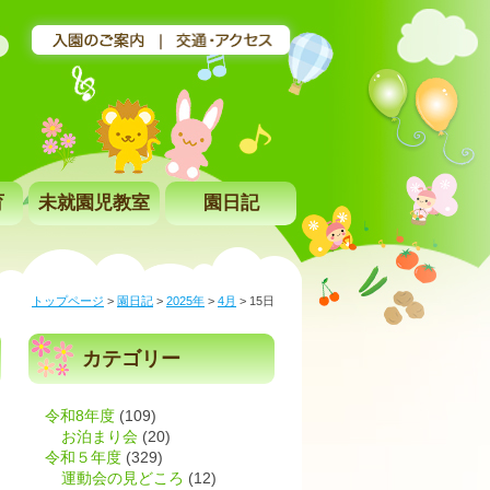
育
未就園児教室
園日記
トップページ
>
園日記
>
2025年
>
4月
>
15日
カテゴリー
令和8年度
(109)
お泊まり会
(20)
令和５年度
(329)
運動会の見どころ
(12)