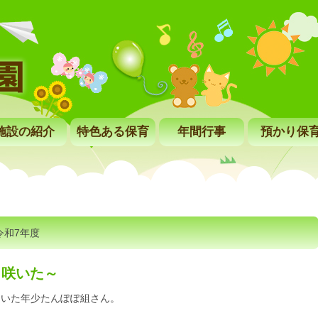
施設の紹介
特色ある保育
年間行事
預かり保
令和7年度
 咲いた～
ていた年少たんぽぽ組さん。