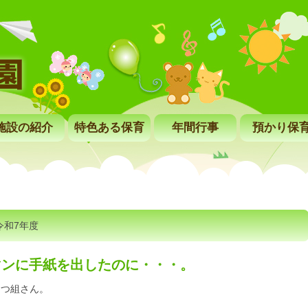
施設の紹介
特色ある保育
年間行事
預かり保
令和7年度
マンに手紙を出したのに・・・。
まつ組さん。