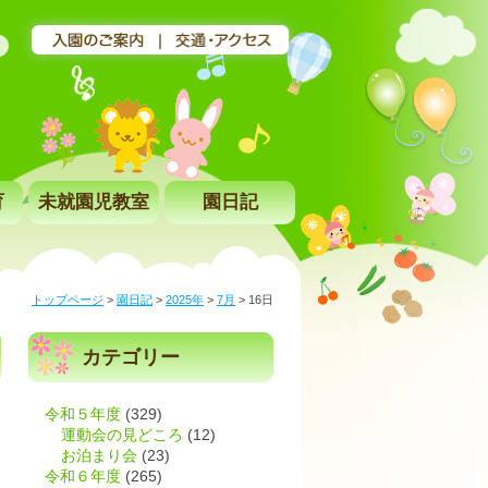
育
未就園児教室
園日記
トップページ
>
園日記
>
2025年
>
7月
>
16日
カテゴリー
令和５年度
(329)
運動会の見どころ
(12)
お泊まり会
(23)
令和６年度
(265)