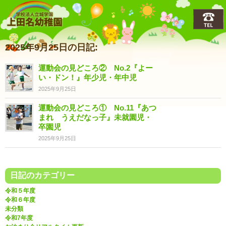
上田名(うえだな)幼稚園
2025年9月25日の日記:
運動会の見どころ② No.2『よー
い・ドン！』年少児・年中児
2025年9月25日
運動会の見どころ① No.11『あつ
まれ うえだなっ子』未就園児・
卒園児
2025年9月25日
日記のカテゴリー
令和５年度
令和６年度
未分類
令和7年度